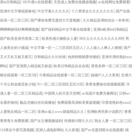
|
|
|
|
美bt日韩精品
182午夜tv在线观看
天堂成人免费在线播放视频
av在线网址免费观看
|
|
|
亚洲中文字幕校园春色
中文字幕久久久久久
十八禁美女久久久久久久久
国产在线
|
|
|
高清一区二区三区
国产裸体免费无遮挡大尺度视频
久久精品亚洲热综合一本奇米
|
|
|
啊啊啊操得好爽啊嗯视频
国产福利精品中文字幕在线观看
亚洲bt欧美bt日韩精品
|
|
|
国产欧美亚洲另类第二页
欧美性感大胸熟女人妻
99久久久久久久久久久久999
男
|
|
|
人操美女的小骚逼
中文字幕一区一二三区四区五区人
人人操人人爽人人狠狠
国产
|
|
|
又大又长又粗又硬又
日韩精品久久91丝袜
色婷婷狠狠爱你懂的
亚洲丰满性熟妇xxx
|
|
|
|
网站
国产亚洲黑人精品粗又粗选
欧美日韩精品自在自线
香蕉老师一区二区三区
国
|
|
|
模在线观看一区三区5区
午夜精品在线观看一区二区三区
超碰97人人大香蕉
交满六
|
|
|
个月公积金能贷多少钱
91一区二区三区四区五区六区
青青免费操在线视频观看
丰
|
|
|
满人妻一区二区三区精品高
中国男人的天堂天堂网
av岛国片免费无毒网址
日韩wc
|
|
|
|
女厕所偷拍
极品尤物白丝在线播放
免费观看高清欧美黄篇视频
印度老熟妇色xxxx
|
|
|
人妻熟女精品一区二区
亚洲av成人www新版精品久久
亚洲欧洲另类小说图片
青青
|
|
|
|
青青青久免费观看
国产女主播视频福利
性狠狠18禁久久久
熟女人妻 一区二区三区
|
|
|
116美女午夜写真视频
亚洲人成电影网站 久久影视
国产av无遮挡喷水在线观看
精