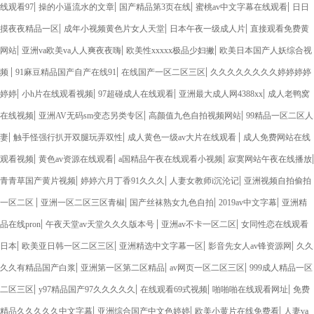
|
|
|
|
线观看97
操的小逼流水的文章
国产精品第3页在线
蜜桃av中文字幕在线观看
日日
|
|
|
摸夜夜精品一区
成年小视频黄色片女人天堂
日本午夜一级成人片
直接观看免费黄
|
|
|
网站
亚洲va欧美va人人爽夜夜嗨
欧美性xxxxx极品少妇撇
欧美日本国产人妖综合视
|
|
|
频
91麻豆精品国产自产在线91
在线国产一区二区三区
久久久久久久久久婷婷婷婷
|
|
|
|
婷婷
小h片在线观看视频
97超碰成人在线观看
亚洲最大成人网4388xx
成人老鸭窝
|
|
|
在线视频
亚洲AV无码sm变态另类专区
高颜值九色自拍视频网站
99精品一区二区人
|
|
|
妻
触手怪强行扒开双腿玩弄双性
成人黄色一级av大片在线观看
成人免费网站在线
|
|
|
|
观看视频
黄色av资源在线观看
a国精品午夜在线观看小视频
寂寞网站午夜在线播放
|
|
|
青青草国产黄片视频
婷婷六月丁香91久久久
人妻女教师i沉沦记
亚洲视频自拍偷拍
|
|
|
|
一区二区
亚洲一区二区三区青椒
国产丝袜熟女九色自拍
2019av中文字幕
亚洲精
|
|
|
品在线pron
午夜天堂av天堂久久久版本号
亚洲av不卡一区二区
女同性恋在线观看
|
|
|
|
日本
欧美亚日韩一区二区三区
亚洲精选中文字幕一区
影音先女人av锋资源网
久久
|
|
|
久久有精品国产白浆
亚洲第一区第二区精品
av网页一区二区三区
999成人精品一区
|
|
|
|
二区三区
y97精品国产97久久久久久
在线观看69式视频
啪啪啪在线观看网址
免费
|
|
|
精品久久久久久中文字幕
亚洲综合国产中文色婷婷
欧美小黄片在线免费看
人妻va