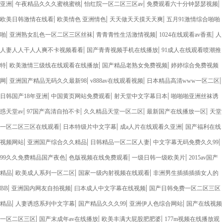
|
|
|
|
亚洲
午夜精品久久久蜜桃蜜桃
怡红院一区二区三区av
免费观看六十分钟瑟瑟视频
|
|
|
欧美日韩激情在线看
欧美情色 亚洲情色
天天做天天摸天天爽
五月91激情综合啪啪
|
|
|
|
啪
亚洲熟女乱色一区二区三区丝袜
青青青性生活激情视频
1024在线观看av香蕉
人
|
|
人妻人人干人人爽不卡视频看看
国产青青视频手机在线播放
91成人在线观看喷潮推
|
|
|
特
欧美激情三级线在线观看在线播放
国产精品老熟女免费视频
婷婷综合免费视频
|
|
|
|
网
亚洲国产精品无码久久最新98
v888av在线观看视频
日本精品高清www一区二区
|
|
|
日韩国产18年亚洲
中国黄页网站免费观看
射天堂中文字幕日本
啪啪啪亚洲丝袜诱
|
|
|
|
惑天堂av
97国产高清自拍不卡
久久精品天堂一区二区
最新国产在线播放一区
天堂
|
|
|
一区二区三区在线观看
日本特级片中文字幕
成a人片在线观看久亚洲
国产福利在线
|
|
|
|
视频网站
亚洲国产综合久久精品
日韩精品一区二区人妻
中文字幕无码免费久久99
|
|
|
99久久免费精品国产夜色
色版视频在线免费观看
一级日韩一级欧美片
2015av国产
|
|
|
精品
欧美成人系列一区二区
国家一级内射视频在线观看
非洲男生插插插插女人的
|
|
|
BB
亚洲国内网友自拍视频
曰本成人中文字幕在线视频
国产日韩免费一区二区三区
|
|
|
|
精品
人妻诱惑系列中文字幕
国产精品久久久99
亚洲伊人色综合网站
国产在线视频
|
|
|
一区二区三区
国产末成年av在线播放
欧美丰满大屁股肥肥婆
177m视频在线播放观