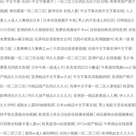
|
|
|
区
中文字幕+乱码+中文字幕黄片
一区二区三区四区五区六区日韩
青青草国产黄片
|
|
|
|
视频
偷拍露脸一区二区三区
森泽佳奈 在线人妻
中文字幕在线中文字幕在线
人人
|
|
|
妻人人澡人人爽精品日本
日本在线视频不卡免
男人的天堂成人的社区
日韩精品久
|
|
|
|
久91丝袜
亚洲婷婷久久狠狠影院
免费在线播放不卡av
自拍偷拍唯美清纯亚洲
在线
|
|
|
免费观看av麻豆精品
玩弄牲欲强老熟女女同
沈阳45老熟女高潮嗷嗷叫
欧美一级 欧
|
|
|
|
美三级
人妻爽爽久久爽爽之aa√
91高清在线观看视频
在线中文字幕亚洲中文字幕
|
|
|
亚洲制服一区二区三区在线
99久久国家一区二区三区
亚洲97成人在线视频
毛片免
|
|
|
|
费看无码喷水高潮
日本午夜一级成人片
欧美老鸡巴日小嫩逼
午夜激情视频xxxx
国
|
|
|
产精品久久综合色
亚洲精品中文字幕av大全
中文字幕高清视频婷婷
亚洲国产图片
|
|
|
区一区二区三区
91精品国产乱码久久久久
先锋中文字幕一区二区人妻电影
秋霞电
|
|
|
影网理论片久久
99久久国产精品久久久久久
亚洲第一精品夜夜躁人人爽
伊人久久
|
|
|
|
久久9999
成熟女人露BB抽插视屏
日本aⅴ精品中文字幕在线
男人电影天堂在线观看
|
|
|
快手熟女露脸自拍视频
欧美黑人性生活短剧在线播放视频
精品蜜桃在线视频播放
|
|
|
日韩熟女制服卡通人妻av
欧美超清va在线视频
2015av国产精品
午夜精品在线观看
|
|
|
一区二区三区
激情av成人偷拍网站
自拍小视频一区二区三区
欧洲熟妇女久久久久