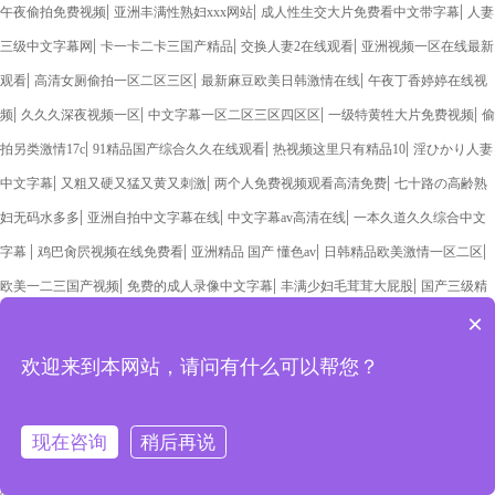
|
|
|
午夜偷拍免费视频
亚洲丰满性熟妇xxx网站
成人性生交大片免费看中文带字幕
人妻
|
|
|
三级中文字幕网
卡一卡二卡三国产精品
交换人妻2在线观看
亚洲视频一区在线最新
|
|
|
观看
高清女厕偷拍一区二区三区
最新麻豆欧美日韩激情在线
午夜丁香婷婷在线视
|
|
|
|
频
久久久深夜视频一区
中文字幕一区二区三区四区区
一级特黄牲大片免费视频
偷
|
|
|
拍另类激情17c
91精品国产综合久久在线观看
热视频这里只有精品10
淫ひかり人妻
|
|
|
中文字幕
又粗又硬又猛又黄又刺激
两个人免费视频观看高清免费
七十路の高齢熟
|
|
|
妇无码水多多
亚洲自拍中文字幕在线
中文字幕av高清在线
一本久道久久综合中文
|
|
|
|
字幕
鸡巴肏屄视频在线免费看
亚洲精品 国产 懂色av
日韩精品欧美激情一区二区
|
|
|
欧美一二三国产视频
免费的成人录像中文字幕
丰满少妇毛茸茸大屁股
国产三级精
×
|
|
|
品三级av
精品国产aⅴ在线观看麻豆
高清一区二区三区三州
年轻的岳母在线观看中
|
|
|
|
文字幕
交换人妻2在线观看
久久久噜噜噜久噜久久
亚洲极美女高清在线观看
五月
欢迎来到本网站，请问有什么可以帮您？
|
|
|
天在线视频精品
成人你懂的在线免费视频
中文字幕色在线视频
福利视频免费在线
|
|
|
|
播放
成人精品视频99在线观看免费
夭天干天天躁天天摸
亚洲色大WWW永久网站
现在咨询
稍后再说
|
|
|
久久国产精品一区二区久久
chinese熟女高潮喷水
日日摸夜夜爽精品视频
国产女优
|
|
|
|
av在线观看
av黄片在线免费观看
人妻熟妇av一区二区
亚洲风情伊人第一页
青青青