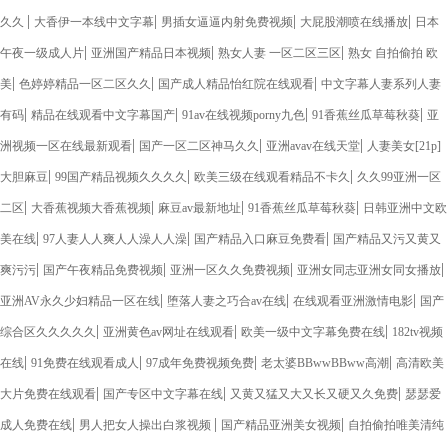
|
|
|
|
久久
大香伊一本线中文字幕
男插女逼逼内射免费视频
大屁股潮喷在线播放
日本
|
|
|
午夜一级成人片
亚洲国产精品日本视频
熟女人妻 一区二区三区
熟女 自拍偷拍 欧
|
|
|
美
色婷婷精品一区二区久久
国产成人精品怡红院在线观看
中文字幕人妻系列人妻
|
|
|
|
有码
精品在线观看中文字幕国产
91av在线视频porny九色
91香蕉丝瓜草莓秋葵
亚
|
|
|
洲视频一区在线最新观看
国产一区二区神马久久
亚洲avav在线天堂
人妻美女[21p]
|
|
|
大胆麻豆
99国产精品视频久久久久
欧美三级在线观看精品不卡久
久久99亚洲一区
|
|
|
|
二区
大香蕉视频大香蕉视频
麻豆av最新地址
91香蕉丝瓜草莓秋葵
日韩亚洲中文欧
|
|
|
美在线
97人妻人人爽人人澡人人澡
国产精品入口麻豆免费看
国产精品又污又黄又
|
|
|
|
爽污污
国产午夜精品免费视频
亚洲一区久久免费视频
亚洲女同志亚洲女同女播放
|
|
|
亚洲AV永久少妇精品一区在线
堕落人妻之巧合av在线
在线观看亚洲激情电影
国产
|
|
|
综合区久久久久久
亚洲黄色av网址在线观看
欧美一级中文字幕免费在线
182tv视频
|
|
|
|
在线
91免费在线观看成人
97成年免费视频免费
老太婆BBwwBBww高潮
高清欧美
|
|
|
大片免费在线观看
国产专区中文字幕在线
又黄又猛又大又长又硬又久免费
瑟瑟爱
|
|
|
成人免费在线
男人把女人操出白浆视频
国产精品亚洲美女视频
自拍偷拍唯美清纯