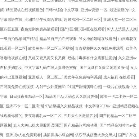
一区二区三区
人妻熟女一区二区在线aⅴ
老鸭窝在线观看免费
亚洲午夜免费观看视
|
|
|
|
频
精品蜜桃在线视频播放
日韩av综合中文字幕
亚洲av资源 一区
最近最新的中文
|
|
|
字幕国语在线
亚洲精品午夜综合在线
超碰福利一区二区三区
亚洲天堂一区二区三
|
|
|
|
区四区五区
夜色短剧免费高清观看
国产1区2区3区4区在线观看
97人人洗澡人人爽
|
|
|
一级自拍视频国产精品
精品91自产拍在线观看
91女神的娇喘在线播放
山岸逢花在
|
|
|
线观看一区二区
欧美黄色一区二区三区视频
青青视频网久久在线免费观看
欧美色
|
|
|
噜噜噜视频在线
又粗又硬又黄又长又爽
经络排毒操有什么需要注意的
久久亚洲av
|
|
|
自拍少妇熟女
中文字幕乱码在线人妻绯色蜜臀
国产无遮挡又爽又刺激又激情
女人
|
|
|
|
的鸡巴豆豆视频
亚洲成人一区二区三
美女午夜免费福利诱惑
成人福利 在线观看
|
|
|
日韩美免费在线视频
内射干少妇亚洲69
91国产剧情演绎在线
一级片在线观看中文
|
|
|
字幕
日日摸夜夜精品一区
精品国产Av无码久久久影音先锋
欧美一卡二卡色一区二
|
|
|
|
区
亚洲不卡一区二区高清
97超级碰久久精品视频
中文字幕2023av
亚洲精品视频在
|
|
|
线观看你懂的
夜夜嗨蜜乳av一区二区
五月天久久激情四射
囯产伦精品一区二区三
|
|
|
区视频
真人大鸡巴操大屁股国语国语
国产精品污网站动漫
国产精品高潮呻吟av蜜
|
|
|
|
臀
亚洲成a人在免费观看
插插插插小综合网
俱乐部换娇妻大杂交黑人
国产户外在