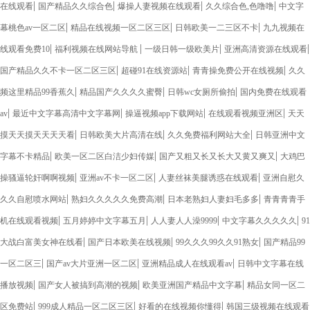
|
|
|
|
在线观看
国产精品久久综合色
爆操人妻视频在线观看
久久综合色,色噜噜
中文字
|
|
|
幕桃色av一区二区
精品在线视频一区二区三区
日韩欧美一二三区不卡
九九视频在
|
|
|
|
线观看免费10
福利视频在线网站导航
一级日韩一级欧美片
亚洲高清资源在线观看
|
|
|
国产精品久久不卡一区二区三区
超碰91在线资源站
青青操免费公开在线视频
久久
|
|
|
频这里精品99香蕉久
精品国产久久久久蜜臀
日韩wc女厕所偷拍
国内免费在线观看
|
|
|
|
av
最近中文字幕高清中文字幕网
操逼视频app下载网站
在线观看视频亚洲区
天天
|
|
|
摸天天摸天天天天看
日韩欧美大片高清在线
久久免费福利网站大全
日韩亚洲中文
|
|
|
字幕不卡精品
欧美一区二区白洁少妇传媒
国产又粗又长又长大又黄又爽又
大鸡巴
|
|
|
操骚逼轮奸啊啊视频
亚洲av不卡一区二区
人妻丝袜美腿诱惑在线观看
亚洲自慰久
|
|
|
久久自慰喷水网站
熟妇久久久久久免费高潮
日本老熟妇人妻妇毛多多
青青青青手
|
|
|
|
机在线观看视频
五月婷婷中文字幕五月
人人妻人人澡9999
中文字幕久久久久久
91
|
|
|
大战白富美女神在线看
国产日本欧美在线视频
99久久久99久久91熟女
国产精品99
|
|
|
一区二区三
国产av大片亚洲一区二区
亚洲精品成人在线观看av
日韩中文字幕在线
|
|
|
播放视频
国产女人被搞到高潮的视频
欧美亚洲国产精品中文字幕
精品女同一区二
|
|
|
区免费站
999成人精品一区二区三区
好看的在线视频你懂得
韩国三级视频在线观看