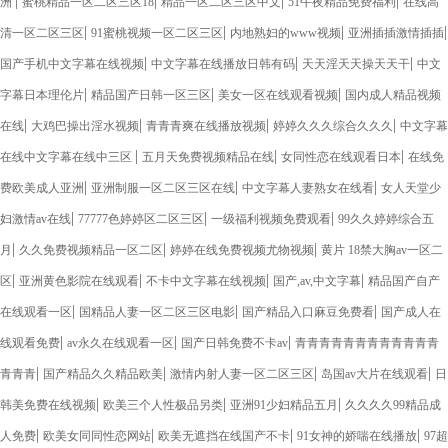
|
|
|
|
洲
蜜桃精品一区二区三区18
精品一区二区三区中文
51午夜精品免费福利
在线高
|
|
|
|
清一区二区三区
91蜜桃视频一区二区三区
内地熟妇的www视频
亚洲插插激情插插
|
|
|
国产手机中文字幕在线视频
中文字幕在线播放日韩有码
天天淫天天操天天干
中文
|
|
|
字幕日本理伦片
精品国产日韩一区三区
美女一区在线观看视频
国内成人精品视频
|
|
|
|
在线
大鸡巴操出淫水视频
青青青爽在线播放视频
婷婷久久久综合久久久
中文字幕
|
|
|
在线中文字幕在线中三区
五月天免费视频精品在线
女同性恋在线观看日本
在线免
|
|
|
费欧美成人亚洲
亚洲制服一区二区三区在线
中文字幕人妻熟女在线看
女人天堂少
|
|
|
妇激情av在线
77777色婷婷区二区三区
一级福利视频免费观看
99久久婷婷综合五
|
|
|
月
久久免费视频精品一区二区
婷婷在线免费视频尤物视频
黄片 18禁大胸av一区二
|
|
|
|
区
亚洲黄色影院在线观看
不卡中文字幕在线视频
国产,av,中文字幕
精品国产自产
|
|
|
在线观看一区
国精品人妻一区二区三区电影
国产精品入口麻豆免费看
国产成人在
|
|
|
线观看免费
av永久在线观看一区
国产日韩免费不卡av
青青青青青青青青青青青青
|
|
|
|
青青青
国产精品久久精品欧美
激情内射人妻一区二区三区
岛国av大片在线观看
日
|
|
|
韩美免费在线视频
欧美三个人性极品另类
亚洲91少妇精品五月
久久久久99精品成
|
|
|
|
人免费
欧美女同同性恋网站
欧美无遮挡在线国产不卡
91女神的娇喘在线播放
97超