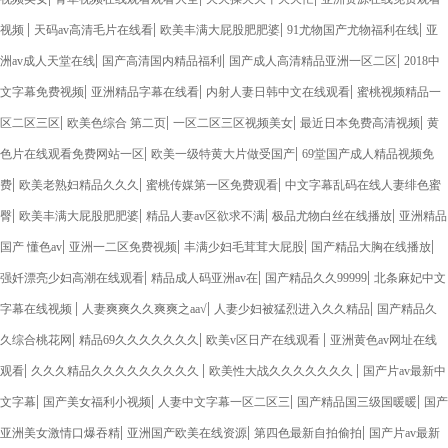
|
|
|
|
视频
天码av高清毛片在线看
欧美丰满大屁股肥肥婆
91尤物国产尤物福利在线
亚
|
|
|
洲av成人天堂在线
国产高清国内精品福利
国产成人高清精品亚洲一区二区
2018中
|
|
|
文字幕免费视频
亚洲精品字幕在线看
内射人妻日韩中文在线观看
蜜桃视频精品一
|
|
|
|
区二区三区
欧美色综合 第二页
一区二区三区视频美女
最近日本免费高清视频
黄
|
|
色片在线观看免费网站一区
欧美一级特黄大片做受国产
69堂国产成人精品视频免
|
|
|
费
欧美老熟妇精品久久久
蜜桃传媒第一区免费观看
中文字幕乱码在线人妻绯色蜜
|
|
|
|
臀
欧美丰满大屁股肥肥婆
精品人妻av区欲求不满
极品尤物白丝在线播放
亚洲精品
|
|
|
|
国产 懂色av
亚洲一二区免费视频
丰满少妇毛茸茸大屁股
国产精品大胸在线播放
|
|
|
强奷漂亮少妇高潮在线观看
精品成人码亚洲av在
国产精品久久99999
北条麻妃中文
|
|
|
字幕在线视频
人妻爽爽久久爽爽之aa√
人妻少妇被猛烈进入久久精品
国产精品久
|
|
|
久综合桃花网
精品69久久久久久久久
欧美v区日产在线观看
亚洲黄色av网址在线
|
|
|
观看
久久久精品久久久久久久久久久
欧美性大战久久久久久久久
国产片av最新中
|
|
|
|
文字幕
国产美女福利小视频
人妻中文字幕一区二区三
国产精品国三级国暖暖
国产
|
|
|
亚洲美女激情口爆吞精
亚洲国产欧美在线资源
第四色最新自拍偷拍
国产片av最新