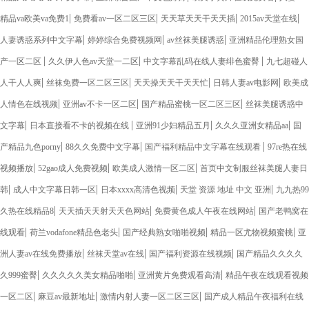
|
|
|
|
精品va欧美va免费1
免费看av一区二区三区
天天草天天干天天插
2015av天堂在线
|
|
|
人妻诱惑系列中文字幕
婷婷综合免费视频网
av丝袜美腿诱惑
亚洲精品伦理熟女国
|
|
|
产一区二区
久久伊人色av天堂一二区
中文字幕乱码在线人妻绯色蜜臀
九七超碰人
|
|
|
|
人干人人爽
丝袜免费一区二区三区
天天操天天干天天忙
日韩人妻av电影网
欧美成
|
|
|
人情色在线视频
亚洲av不卡一区二区
国产精品蜜桃一区二区三区
丝袜美腿诱惑中
|
|
|
|
文字幕
日本直接看不卡的视频在线
亚洲91少妇精品五月
久久久亚洲女精品aa
国
|
|
|
产精品九色porny
88久久免费中文字幕
国产福利精品中文字幕在线观看
97re热在线
|
|
|
视频播放
52gao成人免费视频
欧美成人激情一区二区
首页中文制服丝袜美腿人妻日
|
|
|
|
韩
成人中文字幕日韩一区
日本xxxx高清色视频
天堂 资源 地址 中文 亚洲
九九热99
|
|
|
久热在线精品8
天天插天天射天天色网站
免费黄色成人午夜在线网站
国产老鸭窝在
|
|
|
|
线观看
荷兰vodafone精品色老头
国产经典熟女啪啪视频
精品一区尤物视频蜜桃
亚
|
|
|
洲人妻av在线免费播放
丝袜天堂av在线
国产福利资源在线视频
国产精品久久久久
|
|
|
久999蜜臀
久久久久久美女精品啪啪
亚洲黄片免费观看高清
精品午夜在线观看视频
|
|
|
一区二区
麻豆av最新地址
激情内射人妻一区二区三区
国产成人精品午夜福利在线