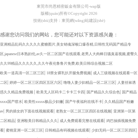
東莞市尚恩精密鈑金有限公司-wap版
版權(quán)所有©Copyright
2026
技術(shù)支持：
東莞網(wǎng)站建設(shè)
感谢您访问我们的网站，您可能还对以下资源感兴趣：
亚洲精品乱码久久久久久蜜糖图片,美女销魂深喉口爆吞精,日韩性无码国产精品专
区,japanese日本熟妇伦,av久一区二区国产在线观看,老男人大肉棒日骚臭逼视频,蜜臀久
久久99精品久久久久久,久久午夜伦鲁鲁片免费,欧美日韩综合视频二区
|
|
欧美一道高清一区二区三区
18禁女裸乳扒开腿免费视频
成人三级视频在线观看一区
|
|
|
二区
婷婷一区二区三区四区五区六区
噜噜人妻少妇精品一区二区三区
人妻丝袜诱
|
|
|
惑久久精品免费视频
欧美无人区码卡二卡卡三卡四
国产精品久久综合色
国产精品
|
|
|
xxxx国产喷水
欧美性xxxxx极品少妇撇
国产午夜福利在线不卡
久久精品国产粉嫩
|
|
|
av
男的插女的下面在线视频观看
老熟女一区二区三区四区在线视频
亚洲第一区第
|
|
|
二区精品
亚洲殴美日韩精品久久久
成人免费观看完整在线观看
鸡巴抽插视频免费
|
|
|
|
看
蜜桃亚洲一区二区三区
日韩精品有码视频在线观看
少妇无码一区二区三区四区