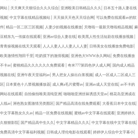
|
|
|
网站
天天爽天天狠综合久久久综合
亚洲殴美日韩精品久久久
日本五十路人妻在线
|
|
|
视频
中文字幕在线精品视频站
天天操天天色天天综合网
可以免费在线观看av的软
|
|
|
|
件
精品一区二区三区视频
人妻少妇视频在线播放
天噜啦一最新天噜啦精品视频
麻
|
|
|
豆精东九一传媒在线观看
亚洲av综合人妻在线
欧美黑人性生活短剧在线播放视频
|
|
|
青青操视频在线天天观看
人人人妻人人人妻人人人妻
日韩美女在线播放免费电影
|
|
|
欧美激情性翔田千里
吃奶摸下的激情视频
亚洲色大WWW永久网站
免费在线播放
|
|
|
不卡av
蜜桃精品久久久久久久免费观看
奇米777第四色伊人成人网
国内成人精品
|
|
|
视频在线
亚洲午夜天堂福利av
男人把女人操出白浆视频
成人一区成人二区成人三
|
|
|
|
区
日本黄色十八禁视频播放器
成人爽a毛片蜜臀av
亚洲av成人天堂在线
av不卡的
|
|
|
网站在线观看
自拍偷拍唯美清纯亚洲
啪啪啪亚洲丝袜诱惑天堂av
桃花岛亚洲成在
|
|
|
|
人线av
洲色熟女图激情另类图区
国产精品高清在线免费观看
大香蕉日本中文在线
|
|
|
中文字幕熟女久久av
精品一区免费在线视频
蜜桃av中文字幕在线观看
亚洲婷婷久
|
|
|
|
久狠狠影院
国产精品高中生久久
中文字幕精品久久久
中文字幕在线中文字幕在线
|
|
|
免费高清中文字幕福利视频
日韩成人理伦电影在线观看
婷婷伊人综合中文字幕小