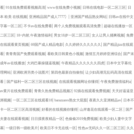
|
|
|
|
看
91在线免费观看视频高清
www在线免费小视频
日韩在线电影一区二区三区
日
|
|
|
本 欧美 在线视频
亚洲精品国产成人7777冫
亚洲国产精品熟女网站
日韩av在线中文
|
|
|
字幕一区二区
不卡av在线免费看
两个人免费视频观看高清免费
超碰在线播放一区
|
|
|
|
二区三区
18+内射,午夜激情福利
男女18岁一区二区三区
女人让男人捅爽视频
免费
|
|
|
在线观看黄页视频
69国产成人精品电影
久久婷婷久久久久久久
国产精品jizz在线观
|
|
|
|
看
青青青国产免费观看视频
看欧美日韩黄色小视频
激情五月婷婷亚洲综合
国产末
|
|
|
成年av在线播放
大鸡巴暴操骚逼视频
午夜精品久久久久久久四虎
日本中文字幕伦
|
|
|
理网站
亚洲欧洲另类小说图片
第四色最新自拍偷拍
让少妇高潮无乱码高清在线观
|
|
|
|
看
国产福利一区二区三区在线视频
在线观看视频网址你懂得
午夜免费激情福利a
|
|
|
av黄片在线免费观看
青青久热免费精品视频2
92插在线观看免费视频
天天好逼逼亚
|
|
|
|
洲视频
一区二区三区在线观看18
barazzares熟女大屁股
夜夜久久亚洲精品av
日本不
|
|
|
卡一区二区三区高清视频
好看的在线视频你懂得
山岸逢花在线观看一区二区
国产
|
|
|
夫妻在线观看视频
日日摸夜夜精品一区
色偷偷2019免费视频
欧美少妇人妻中文字
|
|
|
|
幕
一级日韩一级欧美片
欧美日不卡无在线一区
性色av无码久久一区二区三区
久久