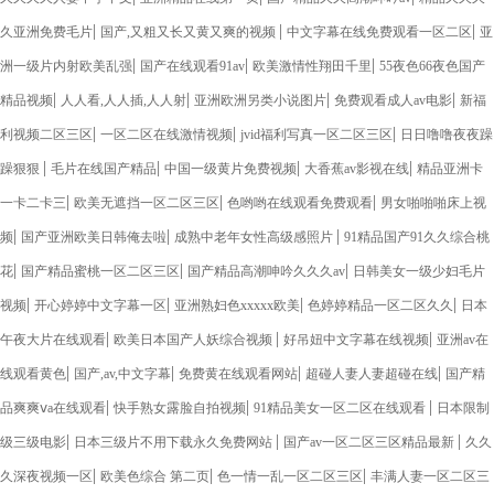
|
|
|
久亚洲免费毛片
国产,又粗又长又黄又爽的视频
中文字幕在线免费观看一区二区
亚
|
|
|
洲一级片内射欧美乱强
国产在线观看91av
欧美激情性翔田千里
55夜色66夜色国产
|
|
|
|
精品视频
人人看,人人插,人人射
亚洲欧洲另类小说图片
免费观看成人av电影
新福
|
|
|
利视频二区三区
一区二区在线激情视频
jvid福利写真一区二区三区
日日噜噜夜夜躁
|
|
|
|
躁狠狠
毛片在线国产精品
中国一级黄片免费视频
大香蕉av影视在线
精品亚洲卡
|
|
|
一卡二卡三
欧美无遮挡一区二区三区
色哟哟在线观看免费观看
男女啪啪啪床上视
|
|
|
频
国产亚洲欧美日韩俺去啦
成熟中老年女性高级感照片
91精品国产91久久综合桃
|
|
|
花
国产精品蜜桃一区二区三区
国产精品高潮呻吟久久久av
日韩美女一级少妇毛片
|
|
|
|
视频
开心婷婷中文字幕一区
亚洲熟妇色xxxxx欧美
色婷婷精品一区二区久久
日本
|
|
|
午夜大片在线观看
欧美日本国产人妖综合视频
好吊妞中文字幕在线视频
亚洲av在
|
|
|
|
线观看黄色
国产,av,中文字幕
免费黄在线观看网站
超碰人妻人妻超碰在线
国产精
|
|
|
品爽爽ⅴa在线观看
快手熟女露脸自拍视频
91精品美女一区二区在线观看
日本限制
|
|
|
级三级电影
日本三级片不用下载永久免费网站
国产av一区二区三区精品最新
久久
|
|
|
久深夜视频一区
欧美色综合 第二页
色一情一乱一区二区三区
丰满人妻一区二区三