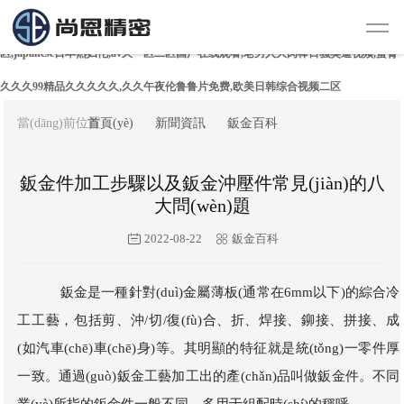
亚洲精品乱码久久久久久蜜糖图片,美女销魂深喉口爆吞精,日韩性无码国产精品专
区,japanese日本熟妇伦,av久一区二区国产在线观看,老男人大肉棒日骚臭逼视频,蜜臀
久久久99精品久久久久久,久久午夜伦鲁鲁片免费,欧美日韩综合视频二区
當(dāng)前位置：
首頁(yè)
新聞資訊
鈑金百科
鈑金件加工步驟以及鈑金沖壓件常見(jiàn)的八
大問(wèn)題
2022-08-22
鈑金百科
鈑金是一種針對(duì)金屬薄板(通常在6mm以下)的綜合冷
工工藝，包括剪、沖/切/復(fù)合、折、焊接、鉚接、拼接、成
(如汽車(chē)車(chē)身)等。其明顯的特征就是統(tǒng)一零件厚
一致。通過(guò)鈑金工藝加工出的產(chǎn)品叫做鈑金件。不同