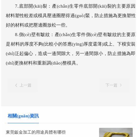
7.底部開(kāi)裂：產(chǎn)生零件底部開(kāi)裂的主要原因
材料塑性較差或模具壓邊圈壓得過(guò)緊，防止措施為更換塑性
好的材料或把壓邊圈放松一些。
8.側(cè)壁有皺紋：產(chǎn)生零件側(cè)壁有皺紋的主要原
是材料的厚度不夠(比較小的答應(yīng)厚度還薄)或上、下模安裝
(shí)泛起偏心，造成一邊間隙大，另一邊間隙小，防止措施為即
(shí)更換材料和重新調(diào)整模具。
上一篇
下一篇
相關(guān)資訊
東莞鈑金加工的用途具體有哪些