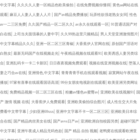
|
|
|
中文字幕
久久久久人妻一区精品色欧美偷拍
在线免费视频你懂得
黄色aa网站在线
|
|
|
|
观看
麻豆人人妻人人妻人人片
国产av精品免费播放
玩弄牲欲强老熟女女同
性色
|
|
|
av一二三区免费
久久国产精品一区二区久久
av永久在线观看一区
91普通话国产对
|
|
|
|
白在线
上司当夫面强暴的人妻中字
久久99热这里只频精品
男人天堂亚洲激情图片
|
|
|
中文字幕精品久久久
亚洲一区二区三区青椒
大香蕉伊人官网在线
原创国产淫语对
|
|
|
白熟女
最新无码国产在线视频走光
午夜精品视频在线观看91
欧美诱惑人妻另类综
|
|
|
|
合
亚洲乱码卡一卡二卡新区
日日夜夜视频免费观看
视频在线亚洲视频在线
堕落人
|
|
|
妻之巧合av在线
亚洲情色,中文字幕
青青青青手机在线观看视频
寂寞网站午夜在线
|
|
|
播放
97家有喜事在线观看国语高清
99分女朋友电视剧在线观看
欧美亚洲另类网址
|
|
|
|
在线
免费精品视频一区二区三区在线
粉嫩av懂色av蜜臀av
亚洲欧美在线视频91
国
|
|
|
产 激情 视频 在线
大香蕉伊人免费观看
亚洲欧美偷拍综合图片
成人性生交大片免
|
|
|
费看中文带字幕
少妇亚洲69xxx
亚洲中文字幕不卡一区二区三区
亚洲欧美日本综
|
|
|
|
合在线
国产精品肉丝美女在线
国产avvs日产av
亚洲欧洲自拍校园另类
超碰97国产
|
|
|
中文字幕
亚洲午夜成人精品无码色欲
国产 精品 自拍 视频
老鸭窝在线观看欧洲亚