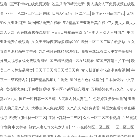
|
|
|
观看
国产不卡av在线免费观看
这里只有99精品最新
男人插女人下免费视频在线观
|
|
|
|
看
亚洲一区二区三区三州在线
日韩AV无码一区二区三
欧美av亚洲av国产av
尤物
|
|
|
99久久亚洲国产
涩涩网站免费在线看
538精品国产亚洲欧美在线
97人妻人人爽人人
|
|
|
|
澡人人澡
97在线视频在线观看
www日韩精品在线
97人妻人人澡人人爽国产
中国
|
|
|
亚洲免费在线观看
久久天天躁夜夜躁狠狠躁2020
欧洲一区二区三区在线播放
久久
|
|
|
青青草原精品中文字幕
九九视频在线精品观看15
免费在线观看成人中文字幕视频
|
|
|
好男人视频在线免费观看网站
国产精品视频一区在线观看
97国产高清自拍不卡
欧
|
|
|
美三个人性极品另类
天天干天天操天天插天天爽
女人扒开的小泬高潮免费视频
午
|
|
|
夜av一级高清内射
国产精品视频对白刺激
9191色在色在线播放
日本特级片中文字
|
|
|
|
幕
女孩要大鸡巴干免费短视频
亚洲区小说区综合图片
五月婷婷18禁yy久久
人妻人
|
|
|
|
妻videos人
国产一区日韩一区日韩
人无套内射人妻毛片
色婷婷狠狠爱你懂的
亚洲
|
|
|
男人的天堂久久久
大香蕉伊人免费观看
久久久久高清免费看
韩国女主播青草直播
|
|
|
|
视频
欧美制服丝袜一区二区
亚洲av乱码一二三区
久久一区二区不卡视频
在线视频
|
|
|
你懂的 中文字幕
熟女人妻たちの熟女人妻
77777色婷婷区二区三区
一区二区三区
|
|
|
视频美女
青草视频在线观看观看大全
天天操天天干天天忙
亚洲资源在线免费观看