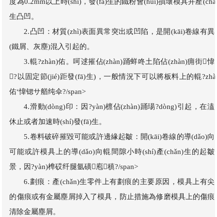
度為0.2mm以上時(shí)，發(fā)生的鐵粉會(huì)損壞模具并產(chǎ
生凸凹。
2.凸凹：材質(zhì)表面異常突出或凹陷，是開(kāi)卷線有異
(鐵屑、灰塵)混入引起的。
3.輥?zhàn)佑。呵逑摧佔(zhàn)踊蛘咚土陷佔(zhàn)痈街愇
?以固定節(jié)距發(fā)生)，一般情況下可以將板料上的輥?zhàn
佑‘愇锶サ艏纯伞?/span>
4.滑動(dòng)印：因?yàn)檩佔(zhàn)踊瑒?dòng)引起，在溘
休止或者加速時(shí)發(fā)生。
5.卷料破碎摧毀可能或許邊緣起皺：開(kāi)卷線的導(dǎo)向
可能或許模具上的導(dǎo)向輥間隙小時(shí)產(chǎn)生的起皺
景，因?yàn)榫砹纤腿氩磺庖稹?/span>
6.劃痕：產(chǎn)生零件上有劃痕的主要原因，模具上有尖
的傷痕或有金屬塵屑掉入了模具，防止措施為修磨模具上的傷痕
清除金屬塵屑。