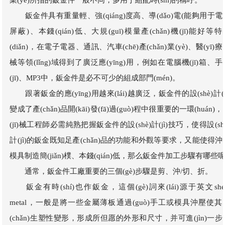
業(yè)所指的鈑金件一般不同，多用于組配時(shí)的稱呼。
鈑金件具有重量輕、強(qiáng)度高、導(dǎo)電(能夠用于電
屏蔽)、本錢(qián)低、大規(guī)模量產(chǎn)機(jī)能好等特
(diǎn)，在電子電器、通訊、汽車(chē)產(chǎn)業(yè)、醫(yī)
械等領(lǐng)域得到了廣泛應(yīng)用，例如在電腦機(jī)箱、手
(jī)、MP3中，鈑金件是必不可少的組成部門(mén)。
跟著鈑金的應(yīng)用越來(lái)越廣泛，鈑金件的設(shè)計(jì
變成了產(chǎn)品開(kāi)發(fā)過(guò)程中很重要的一環(huán)
(jī)械工程師必需純熟把握鈑金件的設(shè)計(jì)技巧，使得設(shè
計(jì)的鈑金既知足產(chǎn)品的功能和外觀等要求，又能使得沖
模具制造簡(jiǎn)樸、本錢(qián)低，那么鈑金件加工步驟有哪些呢
通常，鈑金件工廠重要的三個(gè)步驟是剪、沖/切、折。
鈑金有時(shí)也作鈑金，這個(gè)詞來(lái)源于英文shee
metal，一般是將一些金屬薄板通過(guò)手工或模具沖壓使其
(chǎn)生塑性變形，形成所但愿的外形和尺寸，并可進(jìn)一步