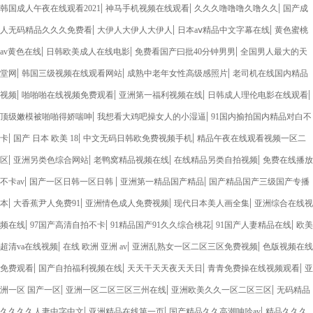
|
|
|
韩国成人午夜在线观看2021
神马手机视频在线观看
久久久噜噜噜久噜久久
国产成
|
|
|
人无码精品久久久免费看
大伊人大伊人大伊人
日本aⅴ精品中文字幕在线
黄色蜜桃
|
|
|
av黄色在线
日韩欧美成人在线电影
免费看国产曰批40分钟男男
全国男人最大的天
|
|
|
堂网
韩国三级视频在线观看网站
成熟中老年女性高级感照片
老司机在线国内精品
|
|
|
|
视频
啪啪啪在线视频免费观看
亚洲第一福利视频在线
日韩成人理伦电影在线观看
|
|
顶级嫩模被啪啪得娇喘呻
我想看大鸡吧操女人的小湿逼
91国内揄拍国内精品对白不
|
|
|
卡
国产 日本 欧美 18
中文无码日韩欧免费视频手机
精品午夜在线观看视频一区二
|
|
|
|
区
亚洲另类色综合网站
老鸭窝精品视频在线
在线精品另类自拍视频
免费在线播放
|
|
|
不卡av
国产一区日韩一区日韩
亚洲第一精品国产精品
国产精品国产三级国产专播
|
|
|
|
本
大香蕉尹人免费91
亚洲情色成人免费视频
现代日本美人画全集
亚洲综合在线视
|
|
|
|
频在线
97国产高清自拍不卡
91精品国产91久久综合桃花
91国产人妻精品在线
欧美
|
|
|
超清va在线视频
在线 欧洲 亚洲 av
亚洲乱熟女一区二区三区免费视频
色版视频在线
|
|
|
|
免费观看
国产自拍福利视频在线
天天干天天夜天天日
青青免费操在线视频观看
亚
|
|
|
洲一区 国产一区
亚洲一区二区三区三州在线
亚洲欧美久久一区二区三区
无码精品
|
|
|
久久久久人妻中字中文
亚洲精品在线第一页
国产精品久久高潮呻吟av
精品久久久