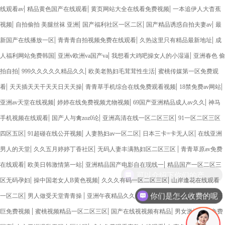
|
|
|
线观看av
精品黄色国产在线观看
黄页网站大全在线看免费视频
一本追伊人大杳蕉
|
|
|
|
视频
自拍偷拍 美腿丝袜 亚洲
国产福利社区一区二区
国产精品诱惑自拍夫妻av
最
|
|
|
新国产在线播放一区
青青青自拍视频免费在线观看
久热这里只有精品最新地址
成
|
|
|
人福利网站免费韩国
亚洲v欧洲va国产va
我想看大鸡吧操女人的小湿逼
亚洲春色 偷
|
|
|
拍自拍
999久久久久久精品久久
欧美老熟妇毛茸茸性生活
蜜桃传媒第一区免费观
|
|
|
|
看
天天插天天干天天日天天操
青青草手机综合在线免费观看视频
18禁免费av网站
|
|
|
亚洲av天堂在线视频
婷婷在线免费视频尤物视频
69国产亚洲精品成人av久久
神马
|
|
|
手机视频在线观看
国产人与禽zoz0论
亚洲高清在线一区二区三区
91一区二区三区
|
|
|
|
四区五区
91超碰在线公开视频
人妻熟妇av一区二区
日本三卡=卡无人区
在线亚洲
|
|
|
男人的天堂
久久五月婷婷丁香社区
无码人妻丰满熟妇区二区三区
青青草原av免费
|
|
|
在线观看
欧美日韩激情第一站
亚洲精品国产电影自在现线一
精品国产一区二区三
|
|
|
区无码孕妇
操中国老女人B黄色视频
久久久有码一区二区三区
山岸逢花在线观看
你们是怎么收费的呢
|
|
|
一区二区
男人做受天堂青青操
亚洲午夜精品久久久中文影院
无码人妻一区二区三
|
|
|
巨免费视频
蜜桃视频精品一区二区三区
国产在线视视频有精品
男女激情久久免费