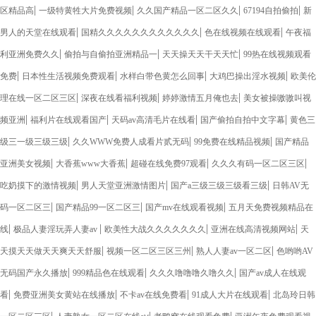
|
|
|
|
区精品高
一级特黄牲大片免费视频
久久国产精品一区二区久久
67194自拍偷拍
新
|
|
|
男人的天堂在线观看
国精久久久久久久久久久久久久
色在线视频在线观看
午夜福
|
|
|
利亚洲免费久久
偷拍与自偷拍亚洲精品一
天天操天天干天天忙
99热在线视频观看
|
|
|
|
免费
日本性生活视频免费观看
水样白带色黄怎么回事
大鸡巴操出淫水视频
欧美伦
|
|
|
理在线一区二区三区
深夜在线看福利视频
婷婷激情五月俺也去
美女被操嗷嗷叫视
|
|
|
|
频亚洲
福利片在线观看国产
天码av高清毛片在线看
国产偷拍自拍中文字幕
黄色三
|
|
|
级三一级三级三级
久久WWW免费人成看片贰无码
99免费在线精品视频
国产精品
|
|
|
|
亚洲美女视频
大香蕉www大香蕉
超碰在线免费97观看
久久久有码一区二区三区
|
|
|
吃奶摸下的激情视频
男人天堂亚洲激情图片
国产a三级三级三级看三级
日韩AV无
|
|
|
码一区二区三
国产精品99一区二区三
国产mv在线观看视频
五月天免费视频精品在
|
|
|
|
线
极品人妻淫玩弄人妻av
欧美性大战久久久久久久久
亚洲在线高清视频网站
天
|
|
|
天摸天天做天天爽天天舒服
视频一区二区三区三州
熟人人妻av一区二区
色哟哟AV
|
|
|
无码国产永久播放
999精品色在线观看
久久久噜噜噜久噜久久
国产av成人在线观
|
|
|
|
看
免费亚洲美女黄站在线播放
不卡av在线免费看
91成人大片在线观看
北岛玲日韩
|
|
|