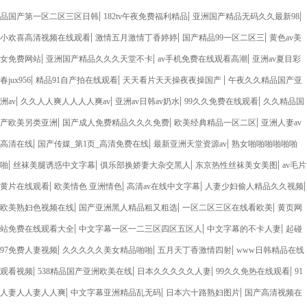
|
|
|
品国产第一区二区三区日韩
182tv午夜免费福利精品
亚洲国产精品无码久久最新98
|
|
|
小欢喜高清视频在线观看
激情五月激情丁香婷婷
国产精品99一区二区三
黄色av美
|
|
|
女免费网站
亚洲国产精品久久久天堂不卡
av手机免费在线观看高潮
亚洲av夏目彩
|
|
|
春jux956
精品91自产拍在线观看
天天看片天天操夜夜操国产
午夜久久精品国产亚
|
|
|
|
洲av
久久人人爽人人人人爽av
亚洲av日韩av奶水
99久久免费在线观看
久久精品国
|
|
|
产欧美另类亚洲
国产成人免费精品久久久免费
欧美经典精品一区二区
亚洲人妻av
|
|
|
高清在线
国产传媒_第1页_高清免费在线
最新亚洲天堂资源av
熟女啪啪啪啪啪啪
|
|
|
|
啪
丝袜美腿诱惑中文字幕
俱乐部换娇妻大杂交黑人
东京热性丝袜美女美图
av毛片
|
|
|
|
黄片在线观看
欧美情色 亚洲情色
高清av在线中文字幕
人妻少妇偷人精品久久视频
|
|
|
欧美熟妇色视频在线
国产亚洲黑人精品粗又粗选
一区二区三区在线看欧美
黄页网
|
|
|
站免费在线观看大全
中文字幕一区一二三区四区五区人
中文字幕的不卡人妻
起碰
|
|
|
97免费人妻视频
久久久久久美女精品啪啪
五月天丁香激情四射
www日韩精品在线
|
|
|
|
观看视频
538精品国产亚洲欧美在线
日本久久久久久人妻
99久久免热在线观看
91
|
|
|
人妻人人妻人人爽
中文字幕亚洲精品乱无码
日本六十路熟妇图片
国产高清视频在