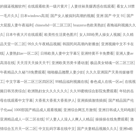
|
|
|
的骚逼视频软件
在线观看欧美一级片黄片
人妻丝袜美腿诱惑在线观看
看女人18禁
|
|
|
|
一毛片久久
日本windows高清
国产女人被搞到高潮的视频
亚洲 国产 中文 91
国产
|
|
|
大屁股人妻午夜福利
chinesehd一区二区三区
brazzerss色欧美熟妇
夜晚福利视频久久
|
|
|
|
久
日本午夜大片在线观看
欧美性生活黄色图片
女人BB给男人操女人视频
久久精
|
|
|
品天堂一区二区
99久久午夜精品视频
韩国民间高潮内射播放
亚洲视频中文不卡在
|
|
|
|
线
人妻熟妇av一区二区
日韩欧美人妻中文字幕5
亚洲特黄不卡免费看
亚洲人妻av
|
|
|
|
高清在线
天天淫天天操天天干
亚洲欧美另类卡通动漫
极品美女销魂一区二区三区
|
|
午夜精品久久秘?18免费观看
啪啪极品翘臀人妻少妇
久久久亚洲国产天美传媒修理
|
|
|
|
工
中文字幕一区二区三区四区区
99精品福利视频在线
春色成人在线一区av
在线视
|
|
|
频日韩另类综合
欧洲熟妇女久久久久久久
久久99蜜桃综合影院免费观看
年轻的岳
|
|
|
母在线观看中文字幕
大香蕉大香蕉大香蕉伊人
亚洲插插激情插插
国产精品国产伦
|
|
|
|
子伦aaa
1000部国产精品成人观看视频
亚洲综合网五月激情
亚洲日韩成人无码电影
|
|
|
亚洲精品成人一区二区在线
97人妻人人澡人人爽人人精品
操操操在线免费观看
激
|
|
|
情综合五月天一区二区
中文乱码字幕在线中文
国产夫妻精品视频久久久
亚洲bt欧