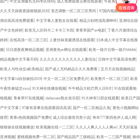
|
|
|
|
国产
中文亚洲爆乳无码专区转码
成人免费观看完整在线观看
午夜免费激情福利a
|
|
|
久久天天躁夜夜躁狠狠躁2020
变态调教一区二区三区男同
97国内视频在线观看
亚
|
|
|
洲在线高清免费观看
中文字幕人妻熟女在线看
精品少妇绝顶高潮呻吟
亚洲综合国
|
|
|
产中文色婷婷
欧美无人区码卡二卡卡三卡四
青青草国产av电影
丁香六月激情综合
|
|
|
婷婷
在线高清一区二区三区
人妻丝袜美腿诱惑在线观看
曰本成人中文字幕在线视
|
|
|
|
频
日日摸夜夜爽精品视频
亚洲黄色av网址在线观看
欧美一级片日韩一级片bbbbb
|
|
|
精品视频中文字幕天码
久久久久久久久久久久久人妻综合
日韩中文字幕高清免费
|
|
|
欧美人与性动交a欧美精品
国产成人无码精品久久久免费看
五月天在线视频精品
|
|
|
中文字幕14自拍偷拍2019
中文一区二区三区免费毛片
欧美整片一区二区三区
欧美
|
|
|
午夜性春猛交xxxx
91大神在线播放视频
牛牛精品大机巴男人日B片
91在线观看啪
|
|
|
|
啪视频
青春草97在线视频
darlacrane熟女俱乐部
91大神夯51部在线观看
欧美日产国
|
|
|
产中文字幕
97家有喜事在线观看国语高清
国产一区二区精品久免
黄色小视频网站
|
|
|
|
推荐
青青e热线视频国产免费6
成人综合激情另类小说
奇米777第四色伊人成人网
|
|
|
狠狠操在线视频播放
欧美视频在线一二三区
久久人人爽人人人人爽av
天天好逼逼
|
|
|
|
亚洲视频
蜜桃视频免费一区二区
国产精品国产三级精品
欧美一二三国产视频
操你