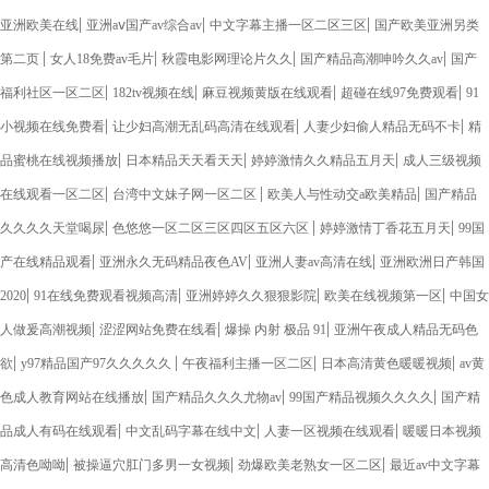
|
|
|
亚洲欧美在线
亚洲aⅴ国产av综合av
中文字幕主播一区二区三区
国产欧美亚洲另类
|
|
|
|
第二页
女人18免费av毛片
秋霞电影网理论片久久
国产精品高潮呻吟久久av
国产
|
|
|
|
福利社区一区二区
182tv视频在线
麻豆视频黄版在线观看
超碰在线97免费观看
91
|
|
|
小视频在线免费看
让少妇高潮无乱码高清在线观看
人妻少妇偷人精品无码不卡
精
|
|
|
品蜜桃在线视频播放
日本精品天天看天天
婷婷激情久久精品五月天
成人三级视频
|
|
|
在线观看一区二区
台湾中文妹子网一区二区
欧美人与性动交a欧美精品
国产精品
|
|
|
久久久久天堂喝尿
色悠悠一区二区三区四区五区六区
婷婷激情丁香花五月天
99国
|
|
|
产在线精品观看
亚洲永久无码精品夜色AV
亚洲人妻av高清在线
亚洲欧洲日产韩国
|
|
|
|
2020
91在线免费观看视频高清
亚洲婷婷久久狠狠影院
欧美在线视频第一区
中国女
|
|
|
人做爰高潮视频
涩涩网站免费在线看
爆操 内射 极品 91
亚洲午夜成人精品无码色
|
|
|
|
欲
y97精品国产97久久久久久
午夜福利主播一区二区
日本高清黄色暖暖视频
av黄
|
|
|
色成人教育网站在线播放
国产精品久久久尤物av
99国产精品视频久久久久
国产精
|
|
|
品成人有码在线观看
中文乱码字幕在线中文
人妻一区视频在线观看
暖暖日本视频
|
|
|
高清色呦呦
被操逼穴肛门多男一女视频
劲爆欧美老熟女一区二区
最近av中文字幕