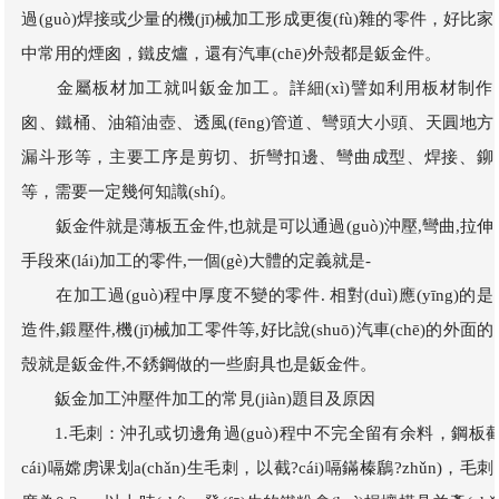
過(guò)焊接或少量的機(jī)械加工形成更復(fù)雜的零件，好比家
中常用的煙囪，鐵皮爐，還有汽車(chē)外殼都是鈑金件。
金屬板材加工就叫鈑金加工。詳細(xì)譬如利用板材制作
囪、鐵桶、油箱油壺、透風(fēng)管道、彎頭大小頭、天圓地方
漏斗形等，主要工序是剪切、折彎扣邊、彎曲成型、焊接、鉚
等，需要一定幾何知識(shí)。
鈑金件就是薄板五金件,也就是可以通過(guò)沖壓,彎曲,拉伸
手段來(lái)加工的零件,一個(gè)大體的定義就是-
在加工過(guò)程中厚度不變的零件. 相對(duì)應(yīng)的是
造件,鍛壓件,機(jī)械加工零件等,好比說(shuō)汽車(chē)的外面的
殼就是鈑金件,不銹鋼做的一些廚具也是鈑金件。
鈑金加工沖壓件加工的常見(jiàn)題目及原因
1.毛刺：沖孔或切邊角過(guò)程中不完全留有余料，鋼板截
cái)嗝嫦虏课划a(chǎn)生毛刺，以截?cái)嗝鏋榛鶞?zhǔn)，毛刺