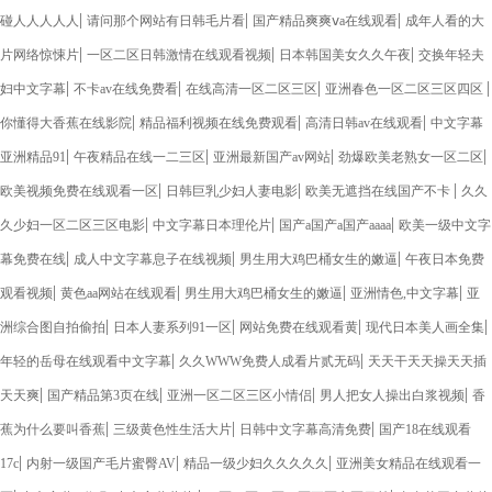
|
|
|
碰人人人人人
请问那个网站有日韩毛片看
国产精品爽爽ⅴa在线观看
成年人看的大
|
|
|
片网络惊悚片
一区二区日韩激情在线观看视频
日本韩国美女久久午夜
交换年轻夫
|
|
|
|
妇中文字幕
不卡av在线免费看
在线高清一区二区三区
亚洲春色一区二区三区四区
|
|
|
你懂得大香蕉在线影院
精品福利视频在线免费观看
高清日韩av在线观看
中文字幕
|
|
|
|
亚洲精品91
午夜精品在线一二三区
亚洲最新国产av网站
劲爆欧美老熟女一区二区
|
|
|
欧美视频免费在线观看一区
日韩巨乳少妇人妻电影
欧美无遮挡在线国产不卡
久久
|
|
|
久少妇一区二区三区电影
中文字幕日本理伦片
国产a国产a国产aaaa
欧美一级中文字
|
|
|
幕免费在线
成人中文字幕息子在线视频
男生用大鸡巴桶女生的嫩逼
午夜日本免费
|
|
|
|
观看视频
黄色aa网站在线观看
男生用大鸡巴桶女生的嫩逼
亚洲情色,中文字幕
亚
|
|
|
|
洲综合图自拍偷拍
日本人妻系列91一区
网站免费在线观看黄
现代日本美人画全集
|
|
年轻的岳母在线观看中文字幕
久久WWW免费人成看片贰无码
天天干天天操天天插
|
|
|
|
天天爽
国产精品第3页在线
亚洲一区二区三区小情侣
男人把女人操出白浆视频
香
|
|
|
蕉为什么要叫香蕉
三级黄色性生活大片
日韩中文字幕高清免费
国产18在线观看
|
|
|
17c
内射一级国产毛片蜜臀AV
精品一级少妇久久久久久
亚洲美女精品在线观看一