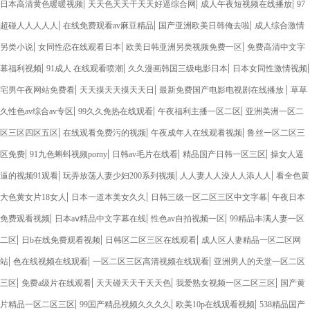
|
|
|
日本高清黄色暖暖视频
天天色天天干天天好逼综合网
成人午夜短视频在线播放
97
|
|
|
超碰人人人人人
在线免费观看av麻豆精品
国产亚洲欧美日韩俺去啦
成人综合激情
|
|
|
另类小说
女同性恋在线观看日本
欧美日韩亚洲另类视频免费一区
免费高清中文字
|
|
|
|
幕福利视频
91成人 在线观看喷潮
久久漫画韩国三级电影日本
日本女同性激情视频
|
|
|
宅男午夜网站免费看
天天摸天天摸天天日
最新免费国产电影电视剧在线播放
草草
|
|
|
久性色av综合av专区
99久久免热在线观看
午夜福利主播一区二区
亚洲美洲一区二
|
|
|
区三区四区五区
在线观看免费污的视频
午夜成年人在线观看视频
鲁丝一区二区三
|
|
|
|
区免费
91九色蝌蚪视频porny
日韩av毛片在线看
精品国产日韩一区三区
操女人逼
|
|
|
逼的视频91观看
玩弄放荡人妻少妇200系列视频
人人妻人人澡人人添人人
看全色黄
|
|
|
大色黄女片18女人
日本一道本美女久久
日韩三级一区二区三区中文字幕
午夜日本
|
|
|
免费观看视频
日本aⅴ精品中文字幕在线
性色av自拍视频一区
99精品丰满人妻一区
|
|
|
二区
日b在线免费观看视频
日韩区二区三区在线观看
成人区人妻精品一区二区网
|
|
|
站
色在线视频在线观看
一区二区三区高清视频在线观看
亚洲男人的天堂一区二区
|
|
|
|
三区
免费a级片在线观看
天天碰天天干天天色
我爱熟女视频一区二区三区
国产黄
|
|
|
片精品一区二区三区
99国产精品视频久久久久
欧美10p在线观看视频
538精品国产